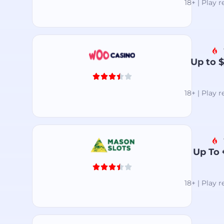
18+ | Play 
Up to 
18+ | Play 
Up To 
18+ | Play 