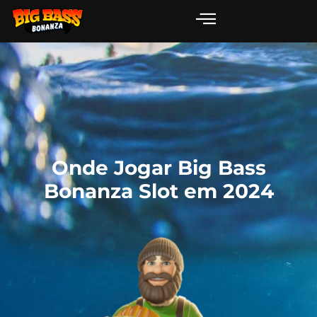
Onde Jogar Big Bass
Bonanza Slot em 2024