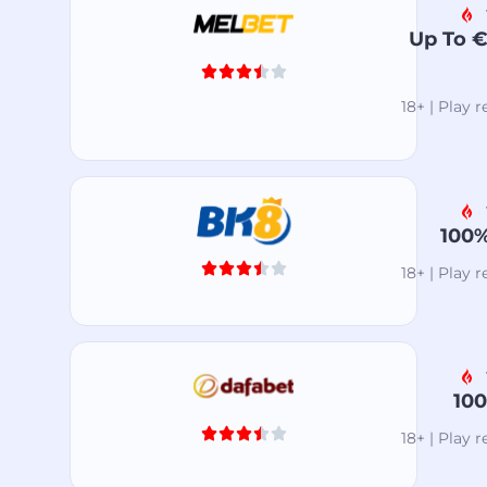
Up To €
18+ | Play 
100%
18+ | Play 
100
18+ | Play 