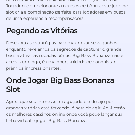
Jogador) e emocionantes recursos de bônus, este jogo de
slot cria a combinação perfeita para jogadores em busca
de uma experiência recompensadora.
Pegando as Vitórias
Descubra as estratégias para maximizar seus ganhos
enquanto revelamos os segredos de capturar o grande
bass e ativar as rodadas bônus. Big Bass Bonanza não é
apenas um jogo; é uma oportunidade de conquistar
prêmios impressionantes.
Onde Jogar Big Bass Bonanza
Slot
Agora que seu interesse foi aguçado e o desejo por
grandes vitórias está fervendo, é hora de agir. Aqui estão
os melhores cassinos online onde você pode lançar sua
linha virtual e jogar Big Bass Bonanza: