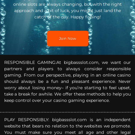
online slots are always changing, but with the right
approach and a bit of luck, you might just land the
catch of the day. Happy fishing!
Join Now
RESPONSIBLE GAMING:At bigbassslot.com, we want our
partners and players to always consider responsible
gaming. From our perspective, playing in an online casino
should always be a fun and pleasant experience. Never
worry about losing money– if you’re starting to feel upset,
take a break for awhile. We offer these methods to help you
keep control over your casino gaming experience.
PLAY RESPONSIBLY: bigbassslot.com is an independent
website that bears no relation to the websites we promote.
You must make sure you meet all age and other legal