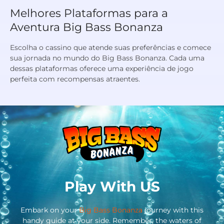
Melhores Plataformas para a
Aventura Big Bass Bonanza
Escolha o cassino que atende suas preferências e comece
sua jornada no mundo do Big Bass Bonanza. Cada uma
dessas plataformas oferece uma experiência de jogo
perfeita com recompensas atraentes.
Play With US
Embark on your
Big Bass Bonanza
journey with this
handy guide at your side. Remember, the waters of