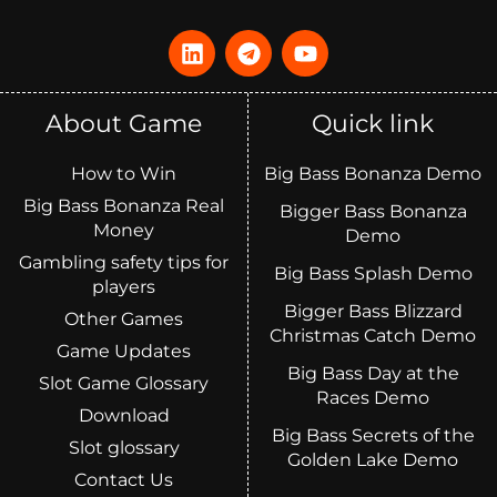
About Game
Quick link
How to Win
Big Bass Bonanza Demo
Big Bass Bonanza Real
Bigger Bass Bonanza
Money
Demo
Gambling safety tips for
Big Bass Splash Demo
players
Bigger Bass Blizzard
Other Games
Christmas Catch Demo
Game Updates
Big Bass Day at the
Slot Game Glossary
Races Demo
Download
Big Bass Secrets of the
Slot glossary
Golden Lake Demo
Contact Us