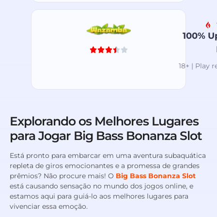
100% U
18+ | Play 
Explorando os Melhores Lugares
para Jogar Big Bass Bonanza Slot
Está pronto para embarcar em uma aventura subaquática
repleta de giros emocionantes e a promessa de grandes
prêmios? Não procure mais! O
Big Bass Bonanza Slot
está causando sensação no mundo dos jogos online, e
estamos aqui para guiá-lo aos melhores lugares para
vivenciar essa emoção.