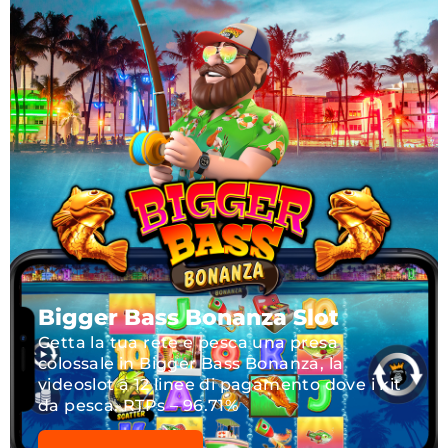
Bigger Bass Bonanza Slot
Getta la tua rete e pesca una presa
colossale in Bigger Bass Bonanza, la
videoslot a 12 linee di pagamento dove i kit
da pesca. RTPs – 96.71%