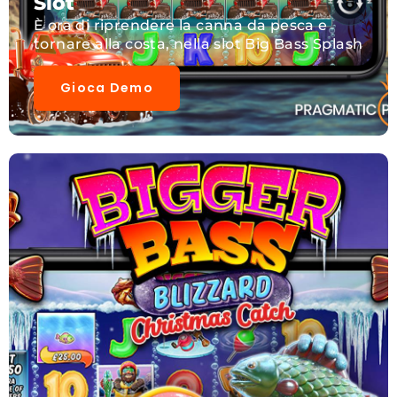
Slot
È ora di riprendere la canna da pesca e
tornare alla costa, nella slot Big Bass Splash
Gioca Demo