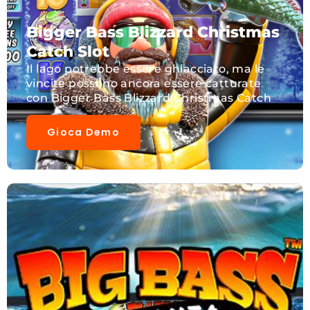
Bigger Bass Blizzard Christmas
Catch Slot
Il lago potrebbe essere ghiacciato, ma le
vincite possono ancora essere catturate
con Bigger Bass Blizzard Christmas Catch
Gioca Demo