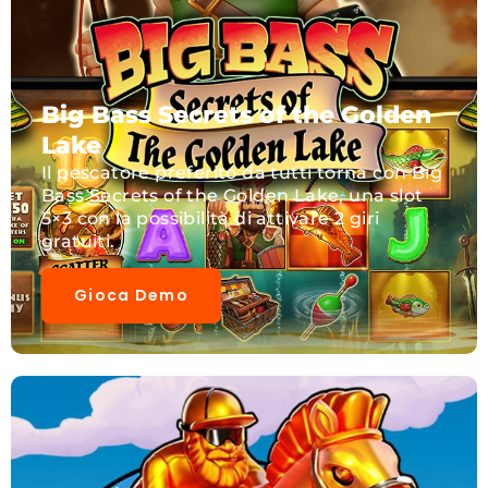
Big Bass Secrets of the Golden
Lake
Il pescatore preferito da tutti torna con Big
Bass Secrets of the Golden Lake, una slot
5×3 con la possibilità di attivare 2 giri
gratuiti.
Gioca Demo