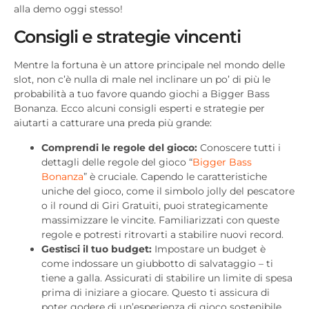
alla demo oggi stesso!
Consigli e strategie vincenti
Mentre la fortuna è un attore principale nel mondo delle
slot, non c’è nulla di male nel inclinare un po’ di più le
probabilità a tuo favore quando giochi a Bigger Bass
Bonanza. Ecco alcuni consigli esperti e strategie per
aiutarti a catturare una preda più grande:
Comprendi le regole del gioco:
Conoscere tutti i
dettagli delle regole del gioco “
Bigger Bass
Bonanza
” è cruciale. Capendo le caratteristiche
uniche del gioco, come il simbolo jolly del pescatore
o il round di Giri Gratuiti, puoi strategicamente
massimizzare le vincite. Familiarizzati con queste
regole e potresti ritrovarti a stabilire nuovi record.
Gestisci il tuo budget:
Impostare un budget è
come indossare un giubbotto di salvataggio – ti
tiene a galla. Assicurati di stabilire un limite di spesa
prima di iniziare a giocare. Questo ti assicura di
poter godere di un’esperienza di gioco sostenibile