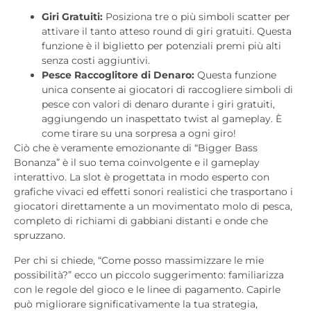
Giri Gratuiti:
Posiziona tre o più simboli scatter per
attivare il tanto atteso round di giri gratuiti. Questa
funzione è il biglietto per potenziali premi più alti
senza costi aggiuntivi.
Pesce Raccoglitore di Denaro:
Questa funzione
unica consente ai giocatori di raccogliere simboli di
pesce con valori di denaro durante i giri gratuiti,
aggiungendo un inaspettato twist al gameplay. È
come tirare su una sorpresa a ogni giro!
Ciò che è veramente emozionante di “Bigger Bass
Bonanza” è il suo tema coinvolgente e il gameplay
interattivo. La slot è progettata in modo esperto con
grafiche vivaci ed effetti sonori realistici che trasportano i
giocatori direttamente a un movimentato molo di pesca,
completo di richiami di gabbiani distanti e onde che
spruzzano.
Per chi si chiede, “Come posso massimizzare le mie
possibilità?” ecco un piccolo suggerimento: familiarizza
con le regole del gioco e le linee di pagamento. Capirle
può migliorare significativamente la tua strategia,