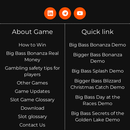
About Game
Quick link
How to Win
Big Bass Bonanza Demo
Big Bass Bonanza Real
Bigger Bass Bonanza
Money
Demo
Gambling safety tips for
Big Bass Splash Demo
players
Bigger Bass Blizzard
Other Games
Christmas Catch Demo
Game Updates
Big Bass Day at the
Slot Game Glossary
Races Demo
Download
Big Bass Secrets of the
Slot glossary
Golden Lake Demo
Contact Us