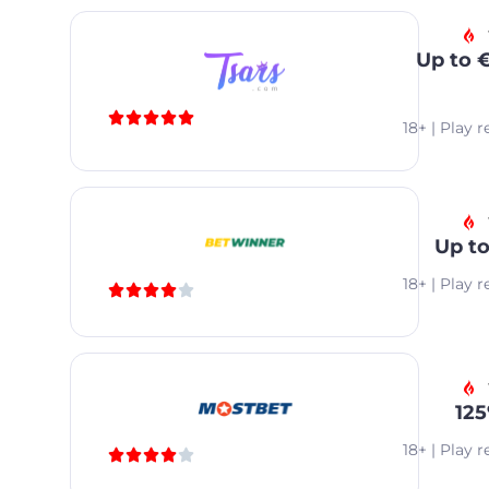
Up to 
18+ | Play 
Up to
18+ | Play 
125
18+ | Play 