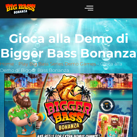
Gioca alla Demo di
Bigger Bass Bonanza
Home
-
Play Big Bass Series Demo Games
-
Gioca alla
Demo di Bigger Bass Bonanza