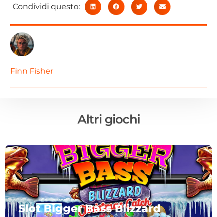
Condividi questo:
Finn Fisher
Altri giochi
Slot Bigger Bass Blizzard