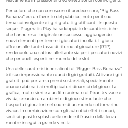
visivamente impressionanti ed effetti sonori coinvolgenti.
Per coloro che non conoscono il predecessore, “Big Bass
Bonanza” era un favorito del pubblico, noto per il suo
tema coinvolgente e i giri gratuiti gratificanti. In questo
sequel, Pragmatic Play ha raddoppiato le caratteristiche
che hanno reso l’originale un successo, aggiungendo
nuovi elementi per tenere i giocatori incollati. Il gioco
offre un allettante tasso di ritorno al giocatore (RTP),
rendendolo una cattura allettante sia per i pescatori novizi
che per quelli esperti nel mondo delle slot.
Una delle caratteristiche salienti di “Bigger Bass Bonanza”
è il suo impressionante round di giri gratuiti. Attivare i giri
gratuiti può portare a premi sostanziali, specialmente
quando abbinati ai moltiplicatori dinamici del gioco. La
grafica, molto simile a un film animato di Pixar, è vivace e
vivida, creando un ambiente di gioco stimolante che
trasporta i giocatori nel cuore di un mondo sottomarino
vivace. In combinazione con gli autentici effetti sonori,
sentirai quasi lo splash delle onde e il fruscio della lenza
mentre insegui la grande vincita.