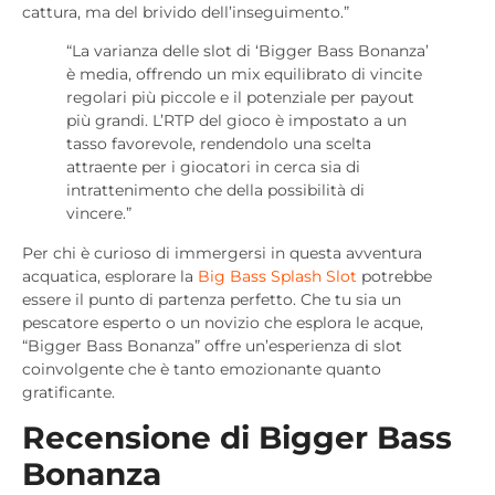
cattura, ma del brivido dell’inseguimento.”
“La varianza delle slot di ‘Bigger Bass Bonanza’
è media, offrendo un mix equilibrato di vincite
regolari più piccole e il potenziale per payout
più grandi. L’RTP del gioco è impostato a un
tasso favorevole, rendendolo una scelta
attraente per i giocatori in cerca sia di
intrattenimento che della possibilità di
vincere.”
Per chi è curioso di immergersi in questa avventura
acquatica, esplorare la
Big Bass Splash Slot
potrebbe
essere il punto di partenza perfetto. Che tu sia un
pescatore esperto o un novizio che esplora le acque,
“Bigger Bass Bonanza” offre un’esperienza di slot
coinvolgente che è tanto emozionante quanto
gratificante.
Recensione di Bigger Bass
Bonanza