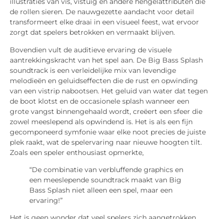
illustraties van vis, vistuig en andere hengelattributen die
de rollen sieren. De nauwgezette aandacht voor detail
transformeert elke draai in een visueel feest, wat ervoor
zorgt dat spelers betrokken en vermaakt blijven.
Bovendien vult de auditieve ervaring de visuele
aantrekkingskracht van het spel aan. De Big Bass Splash
soundtrack is een verleidelijke mix van levendige
melodieën en geluidseffecten die de rust en opwinding
van een vistrip nabootsen. Het geluid van water dat tegen
de boot klotst en de occasionele splash wanneer een
grote vangst binnengehaald wordt, creëert een sfeer die
zowel meeslepend als opwindend is. Het is als een fijn
gecomponeerd symfonie waar elke noot precies de juiste
plek raakt, wat de spelervaring naar nieuwe hoogten tilt.
Zoals een speler enthousiast opmerkte,
“De combinatie van verbluffende graphics en
een meeslepende soundtrack maakt van Big
Bass Splash niet alleen een spel, maar een
ervaring!”
Het is geen wonder dat veel spelers zich aangetrokken