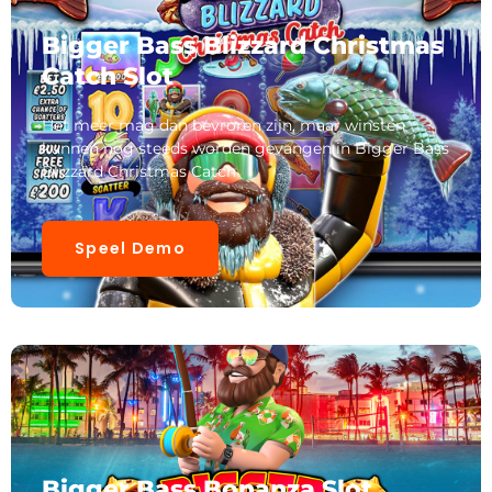
Bigger Bass Blizzard Christmas
Catch Slot
Het meer mag dan bevroren zijn, maar winsten
kunnen nog steeds worden gevangen in Bigger Bass
Blizzard Christmas Catch
Speel Demo
Bigger Bass Bonanza Slot