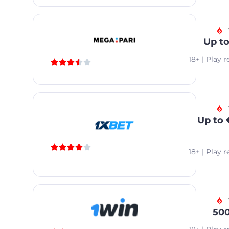
Up to
18+ | Play 
Up to 
18+ | Play 
500