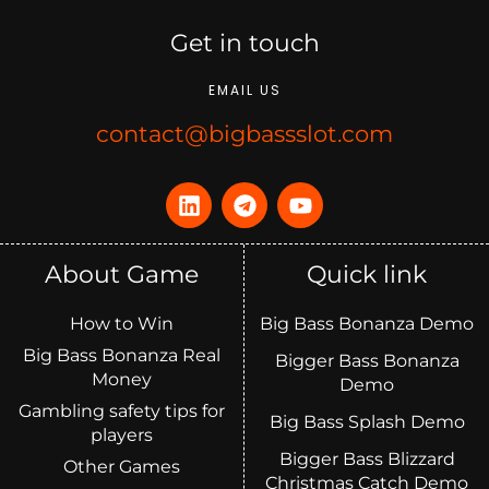
Get in touch
EMAIL US
contact@bigbassslot.com
About Game
Quick link
How to Win
Big Bass Bonanza Demo
Big Bass Bonanza Real
Bigger Bass Bonanza
Money
Demo
Gambling safety tips for
Big Bass Splash Demo
players
Bigger Bass Blizzard
Other Games
Christmas Catch Demo