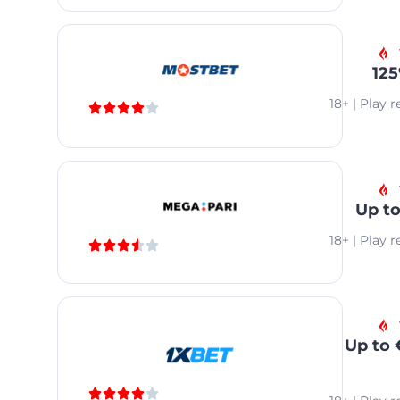
125
18+ | Play 
Up to
18+ | Play 
Up to 