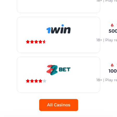
18+ | Play 
500
18+ | Play 
100
18+ | Play 
All Casinos