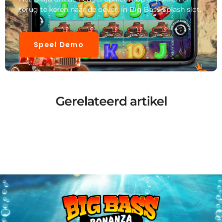
terug te keren naar de oever, in Big Bass Splash slot.
Speel Demo
Gerelateerd artikel