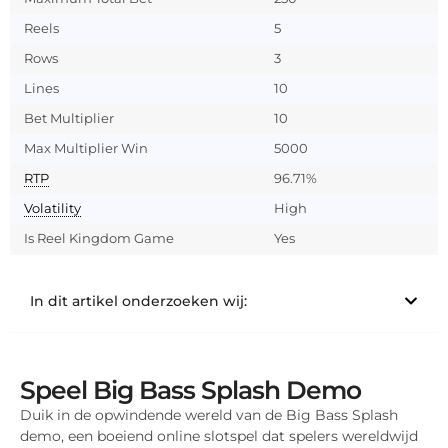
Reels
5
Rows
3
Lines
10
Bet Multiplier
10
Max Multiplier Win
5000
RTP
96.71%
Volatility
High
Is Reel Kingdom Game
Yes
In dit artikel onderzoeken wij:
Speel Big Bass Splash Demo
Duik in de opwindende wereld van de Big Bass Splash
demo, een boeiend online slotspel dat spelers wereldwijd