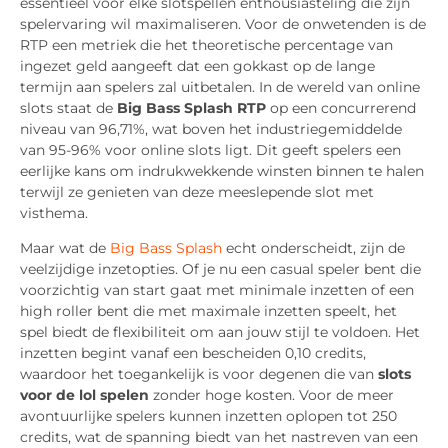
essentieel voor elke slotspellen enthousiasteling die zijn
spelervaring wil maximaliseren. Voor de onwetenden is de
RTP een metriek die het theoretische percentage van
ingezet geld aangeeft dat een gokkast op de lange
termijn aan spelers zal uitbetalen. In de wereld van online
slots staat de
Big Bass Splash RTP
op een concurrerend
niveau van 96,71%, wat boven het industriegemiddelde
van 95-96% voor online slots ligt. Dit geeft spelers een
eerlijke kans om indrukwekkende winsten binnen te halen
terwijl ze genieten van deze meeslepende slot met
visthema.
Maar wat de
Big Bass Splash
echt onderscheidt, zijn de
veelzijdige inzetopties. Of je nu een casual speler bent die
voorzichtig van start gaat met minimale inzetten of een
high roller bent die met maximale inzetten speelt, het
spel biedt de flexibiliteit om aan jouw stijl te voldoen. Het
inzetten begint vanaf een bescheiden 0,10 credits,
waardoor het toegankelijk is voor degenen die van
slots
voor de lol spelen
zonder hoge kosten. Voor de meer
avontuurlijke spelers kunnen inzetten oplopen tot 250
credits, wat de spanning biedt van het nastreven van een