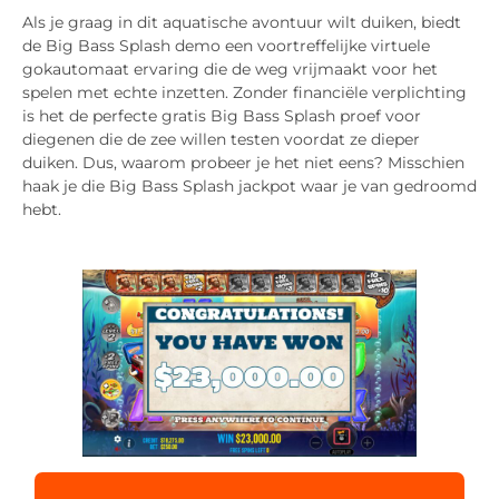
Als je graag in dit aquatische avontuur wilt duiken, biedt
de Big Bass Splash demo een voortreffelijke virtuele
gokautomaat ervaring die de weg vrijmaakt voor het
spelen met echte inzetten. Zonder financiële verplichting
is het de perfecte gratis Big Bass Splash proef voor
diegenen die de zee willen testen voordat ze dieper
duiken. Dus, waarom probeer je het niet eens? Misschien
haak je die Big Bass Splash jackpot waar je van gedroomd
hebt.