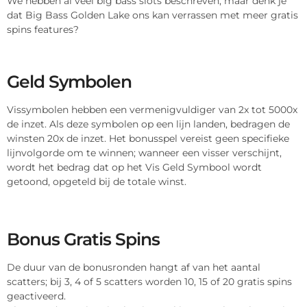
We hebben al veel big bass slots beschreven, maar denk je
dat Big Bass Golden Lake ons kan verrassen met meer gratis
spins features?
Geld Symbolen
Vissymbolen hebben een vermenigvuldiger van 2x tot 5000x
de inzet. Als deze symbolen op een lijn landen, bedragen de
winsten 20x de inzet. Het bonusspel vereist geen specifieke
lijnvolgorde om te winnen; wanneer een visser verschijnt,
wordt het bedrag dat op het Vis Geld Symbool wordt
getoond, opgeteld bij de totale winst.
Bonus Gratis Spins
De duur van de bonusronden hangt af van het aantal
scatters; bij 3, 4 of 5 scatters worden 10, 15 of 20 gratis spins
geactiveerd.