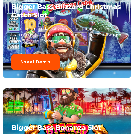
Bigger Bass Blizzard Christmas
Catch Slot
Het meer mag dan bevroren zijn, maar winsten
kunnen nog steeds worden binnengehaald in Bigger
Bass Blizzard Christmas Catch
Speel Demo
Bigger Bass Bonanza Slot