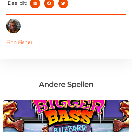
Deel dit:
Finn Fisher
Andere Spellen