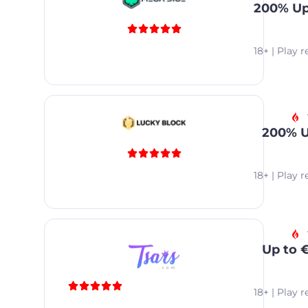
200% Up
18+ | Play 
200% U
18+ | Play 
Up to 
18+ | Play 