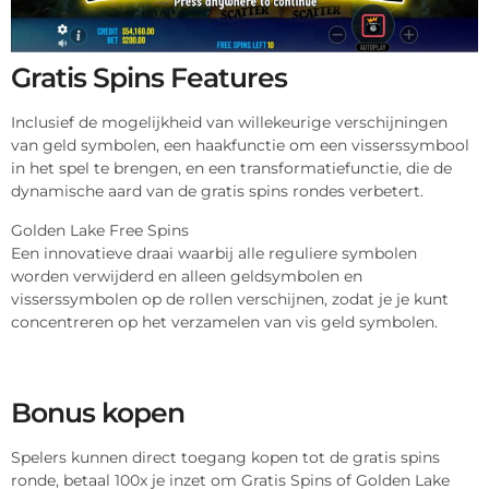
Gratis Spins Features
Inclusief de mogelijkheid van willekeurige verschijningen
van geld symbolen, een haakfunctie om een visserssymbool
in het spel te brengen, en een transformatiefunctie, die de
dynamische aard van de gratis spins rondes verbetert.
Golden Lake Free Spins
Een innovatieve draai waarbij alle reguliere symbolen
worden verwijderd en alleen geldsymbolen en
visserssymbolen op de rollen verschijnen, zodat je je kunt
concentreren op het verzamelen van vis geld symbolen.
Bonus kopen
Spelers kunnen direct toegang kopen tot de gratis spins
ronde, betaal 100x je inzet om Gratis Spins of Golden Lake