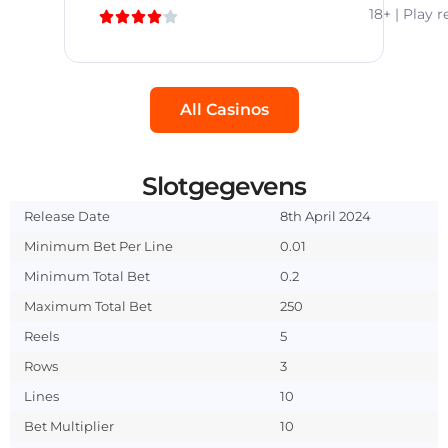
18+ | Play 
All Casinos
Slotgegevens
Release Date
8th April 2024
Minimum Bet Per Line
0.01
Minimum Total Bet
0.2
Maximum Total Bet
250
Reels
5
Rows
3
Lines
10
Bet Multiplier
10